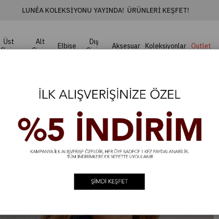
LUNÉA KOLEKSIYONU YAYINDA! ÜRÜNLERI KEŞFET!
Üst
Alt
Dış
Elbise
Aksesuar
Koleksiyonlar
Outlet
Giyim
Giyim
Giyim
ize Gömlek- Lacivert