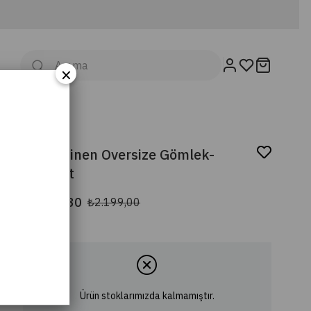
×
Sofya Linen Oversize Gömlek-
Lacivert
₺1.539,30
₺2.199,00
Ürün stoklarımızda kalmamıştır.