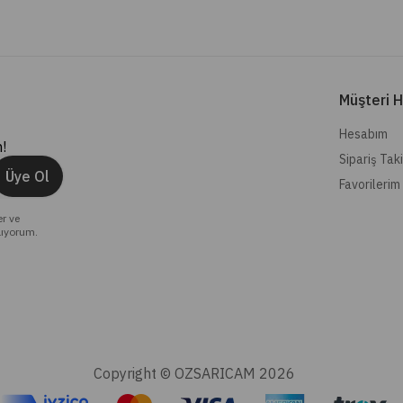
Müşteri H
Hesabım
!
Sipariş Tak
Üye Ol
Favorilerim
er ve
lıyorum.
Copyright © OZSARICAM 2026