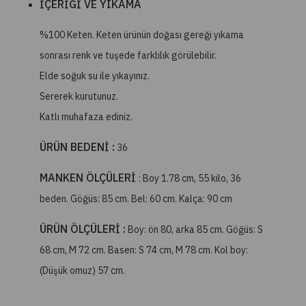
İÇERİĞİ VE YIKAMA
%100 Keten. Keten ürünün doğası gereği yıkama
sonrası renk ve tuşede farklılık görülebilir.
Elde soğuk su ile yıkayınız.
Sererek kurutunuz.
Katlı muhafaza ediniz.
ÜRÜN BEDENİ :
36
MANKEN ÖLÇÜLERİ
: Boy 1.78 cm, 55 kilo, 36
beden. Göğüs: 85 cm. Bel: 60 cm. Kalça: 90 cm
ÜRÜN ÖLÇÜLERİ :
Boy: ön 80, arka 85 cm. Göğüs: S
68 cm, M 72 cm. Basen: S 74 cm, M 78 cm. Kol boy:
(Düşük omuz) 57 cm.