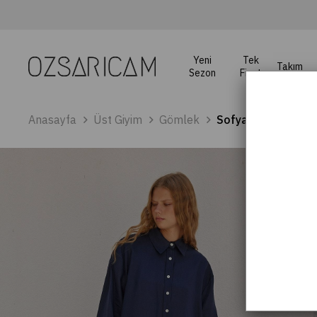
Yeni
Tek
Takım
Sezon
Fiyat
Anasayfa
Üst Giyim
Gömlek
Sofya Linen Overs