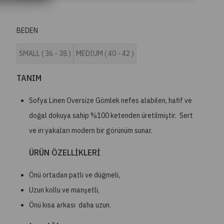
BEDEN
SMALL ( 36 - 38 )
MEDİUM ( 40 - 42 )
TANIM
Sofya Linen Oversize Gömlek nefes alabilen, hafif ve
doğal dokuya sahip %100 ketenden üretilmiştir. Sert
ve iri yakaları modern bir görünüm sunar.
ÜRÜN ÖZELLİKLERİ
Önü ortadan patlı ve düğmeli,
Uzun kollu ve manşetli,
Önü kısa arkası daha uzun.