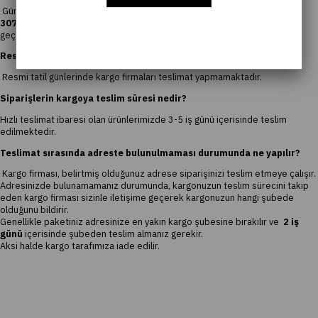
Güncel adres veya isim bilginizi kargo firmasına iletebilmemiz için
0850
307 7495
numaralı Çağrı merkezi hattımızdan bizimle iletişime
geçebilirsiniz.
Resmi tatil günlerinde teslimat yapılıyor mu?
Resmi tatil günlerinde kargo firmaları teslimat yapmamaktadır.
Siparişlerin kargoya teslim süresi nedir?
Hızlı teslimat ibaresi olan ürünlerimizde 3-5 iş günü içerisinde teslim
edilmektedir.
Teslimat sırasında adreste bulunulmaması durumunda ne yapılır?
Kargo firması, belirtmiş olduğunuz adrese siparişinizi teslim etmeye çalışır.
Adresinizde bulunamamanız durumunda, kargonuzun teslim sürecini takip
eden kargo firması sizinle iletişime geçerek kargonuzun hangi şubede
olduğunu bildirir.
Genellikle paketiniz adresinize en yakın kargo şubesine bırakılır ve
2 iş
günü
içerisinde şubeden teslim almanız gerekir.
Aksi halde kargo tarafımıza iade edilir.