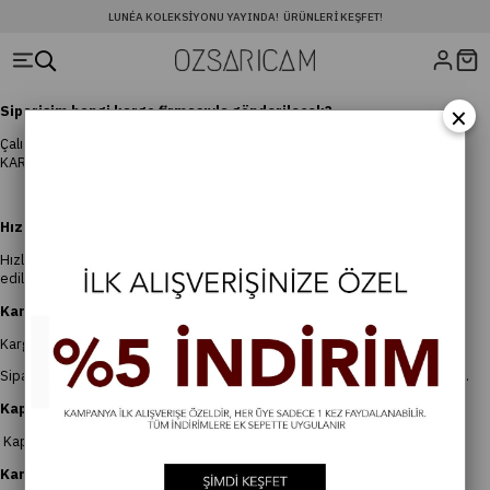
LUNÉA KOLEKSIYONU YAYINDA! ÜRÜNLERI KEŞFET!
×
Siparişim hangi kargo firmasıyla gönderilecek?
Çalıştığımız kargo firmaları Kargola Taşımacılık ARAS KARGO ve SÜRAT
KARGO 'dur.
Hızlı teslimat seçeneği var mı?
Hızlı teslimat ibaresi olan ürünlerimizde 3-5 iş günü içerisinde teslim
edilmektedir.
Kargo ücreti ne kadar?
Kargo ücreti, 120 TL 'dir.
Siparişinizi oluştururken sepetinizde kargo ücretini görüntüleyebilirsiniz.
Kapıda ödeme ücreti ne kadar?
Kapıda ödeme bedeli 50 TL 'dir.
Kargoya verilen siparişlerde adres/isim değişikliği mümkün mü?