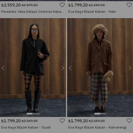
₺2.559,20
₺1.799,20
₺3.199,00
₺2.249,00
Paradoks Yaka Detaylı Oversize Kaban - Ekru
Eva Kaşe Blazer Kaban - Haki
₺1.799,20
₺1.799,20
₺2.249,00
₺2.249,00
Eva Kaşe Blazer Kaban - Siyah
Eva Kaşe Blazer Kaban - Kahverengi