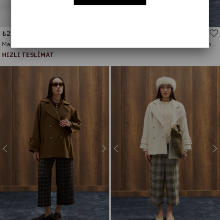
₺2.398,54
₺2.159,20
₺2.789,00
₺2.699,00
Mariella Aller Detaylı Deri Kemerli Trenç - Bordo
Begonia Kruvaze Kapamalı Kaşe Kaban - Kahverengi
HIZLI TESLİMAT