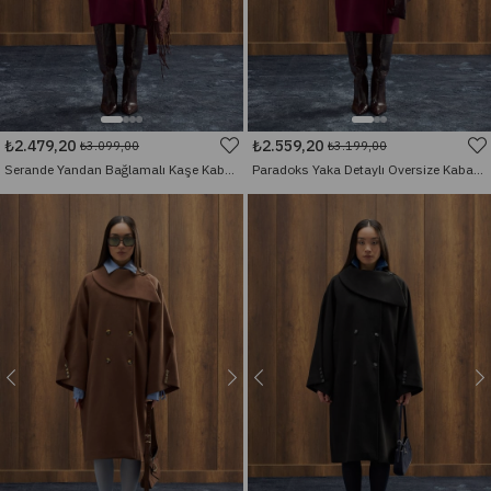
₺2.479,20
₺2.559,20
₺3.099,00
₺3.199,00
Serande Yandan Bağlamalı Kaşe Kaban - Mürdüm
Paradoks Yaka Detaylı Oversize Kaban - Mürdüm