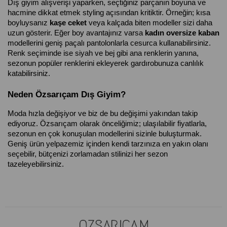
Dış giyim alışverişi yaparken, seçtiğiniz parçanın boyuna ve 
hacmine dikkat etmek styling açısından kritiktir. Örneğin; kısa 
boyluysanız 
kaşe ceket
 veya kalçada biten modeller sizi daha 
uzun gösterir. Eğer boy avantajınız varsa 
kadın oversize kaban
modellerini geniş paçalı pantolonlarla cesurca kullanabilirsiniz. 
Renk seçiminde ise siyah ve bej gibi ana renklerin yanına, 
sezonun popüler renklerini ekleyerek gardırobunuza canlılık 
katabilirsiniz.
Neden Özsarıçam Dış Giyim?
Moda hızla değişiyor ve biz de bu değişimi yakından takip 
ediyoruz. Özsarıçam olarak önceliğimiz; ulaşılabilir fiyatlarla, 
sezonun en çok konuşulan modellerini sizinle buluşturmak. 
Geniş ürün yelpazemiz içinden kendi tarzınıza en yakın olanı 
seçebilir, bütçenizi zorlamadan stilinizi her sezon 
tazeleyebilirsiniz.