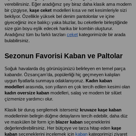
verebilirsiniz. Eğer aradığınız şey biraz daha klasik ama modern 
bir çizgiyse, 
kaşe ceket
 modelleri kısa ve net kesimleriyle sizi 
bekliyor. Özellikle yüksek bel denim pantolonlar ve içine 
giyeceğiniz ince balıkçı yaka bluzlar, bu ceketlerle birleştiğinde 
size gün boyu eşlik edecek harika bir kombin oluşturur. 
Aradığınız tüm bu farklı tarzları
ceket
 kategorimizde bir arada 
bulabilirsiniz.
Sezonun Favorisi Kaban ve Paltolar
Soğuk havalarda dış görünüşünüzü belirleyen en temel parça 
kabandır. Özsarıçam’da, popülerliği hiç geçmeyen kalıpları 
uygun fiyatlarla sunmaya odaklanıyoruz. 
Kadın kaban 
modelleri
 arasında, son yılların en çok tercih edilen kesimi olan 
kadın oversize kaban
 modelleri, salaş ve modern bir silüet 
çizmenize yardımcı olur.
Klasik bir duruş sergilemek isterseniz 
kruvaze kaşe kaban
modellerinin belirgin düğme detaylarını tercih edebilir, daha düz 
ve maskülen bir form için
blazer kaban
 seçeneklerini 
değerlendirebilirsiniz. Her bütçeye ve tarza hitap eden 
kaşe 
kaban
 seçeneklerini incelemek için
kaban
 kategorimizi ziyaret 