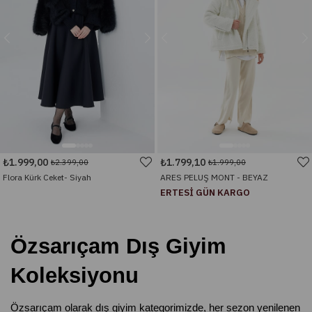
₺1.999,00
₺1.799,10
₺2.399,00
₺1.999,00
Flora Kürk Ceket- Siyah
ARES PELUŞ MONT - BEYAZ
ERTESİ GÜN KARGO
Özsarıçam Dış Giyim 
Koleksiyonu
Özsarıçam olarak dış giyim kategorimizde, her sezon yenilenen 