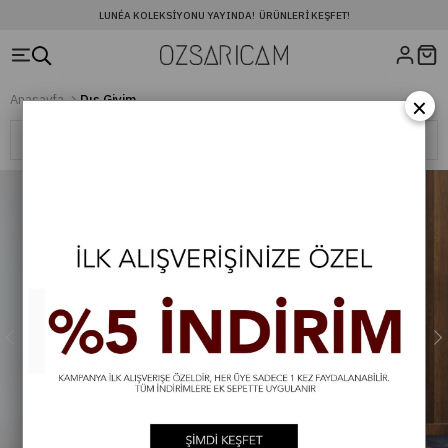
LUNÉA KOLEKSIYONU YAYINDA! ÜRÜNLERI KEŞFET!
×
Anasayfa
Dış Giyim
Sıralama
Filtreleme