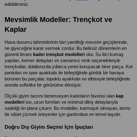
edebilirsiniz.
Mevsimlik Modeller: Trençkot ve 
Kaplar
Hava durumu tahminlerinin bizi yanılttığı mevsim geçişlerinde, 
ne giyeceğine karar vermek zordur. Bu belirsiz dönemlerin en 
güvenli limanı 
kadın trençkot modelleri
 olur. Su itici kumaş 
yapıları, kemer detayları ve zamansız renk seçenekleriyle 
trençkotlar, dolabınızda yıllarca yerini koruyacak birer parça. Kot 
pantolon ve spor ayakkabı ile birleştiğinde günlük bir havaya 
bürünen bu parçalar, topuklu ayakkabı ve elbiseyle birleştiğinde 
anında sofistike bir görünüme dönüşür.
Ölçülü giyim tarzını benimseyen kadınların favorisi olan 
kap 
modelleri
 ise, uzun formları ve minimal dikiş detaylarıyla 
sadeliği ön plana çıkarır. Bu modeller, karmaşık olmayan, temiz 
bir silüet çizmek isteyenler için gardırobun en temel taşıdır.
Doğru Dış Giyim Seçimi İçin İpuçları