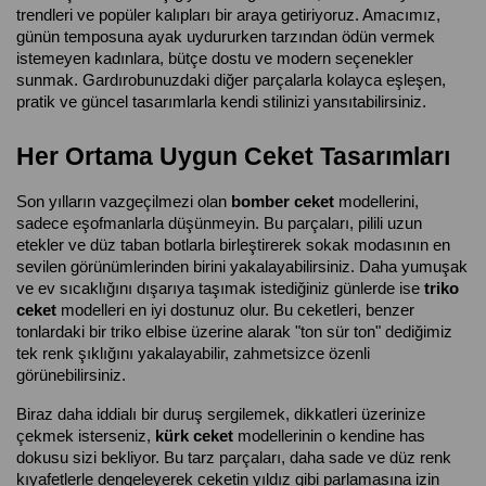
trendleri ve popüler kalıpları bir araya getiriyoruz. Amacımız, 
günün temposuna ayak uydururken tarzından ödün vermek 
istemeyen kadınlara, bütçe dostu ve modern seçenekler 
sunmak. Gardırobunuzdaki diğer parçalarla kolayca eşleşen, 
pratik ve güncel tasarımlarla kendi stilinizi yansıtabilirsiniz.
Her Ortama Uygun Ceket Tasarımları
Son yılların vazgeçilmezi olan 
bomber ceket
 modellerini, 
sadece eşofmanlarla düşünmeyin. Bu parçaları, pilili uzun 
etekler ve düz taban botlarla birleştirerek sokak modasının en 
sevilen görünümlerinden birini yakalayabilirsiniz. Daha yumuşak 
ve ev sıcaklığını dışarıya taşımak istediğiniz günlerde ise 
triko 
ceket
 modelleri en iyi dostunuz olur. Bu ceketleri, benzer 
tonlardaki bir triko elbise üzerine alarak "ton sür ton" dediğimiz 
tek renk şıklığını yakalayabilir, zahmetsizce özenli 
görünebilirsiniz.
Biraz daha iddialı bir duruş sergilemek, dikkatleri üzerinize 
çekmek isterseniz, 
kürk ceket
 modellerinin o kendine has 
dokusu sizi bekliyor. Bu tarz parçaları, daha sade ve düz renk 
kıyafetlerle dengeleyerek ceketin yıldız gibi parlamasına izin 