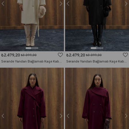
₺2.479,20
₺2.479,20
₺3.099,00
₺3.099,00
Serande Yandan Bağlamalı Kaşe Kaban - Ekru
Serande Yandan Bağlamalı Kaşe Kaban - Siyah