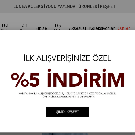
LUNÉA KOLEKSIYONU YAYINDA! ÜRÜNLERI KEŞFET!
Üst
Alt
Dış
Elbise
Aksesuar
Koleksiyonlar
Outlet
Giyim
Giyim
Giyim
vi