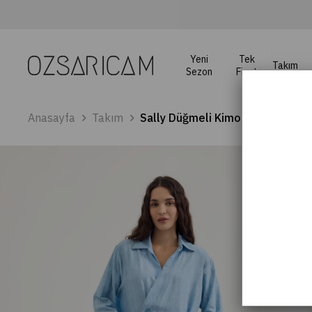
Yeni
Tek
Takım
Sezon
Fiyat
Anasayfa
Takım
Sally Düğmeli Kimono Takım - Ma