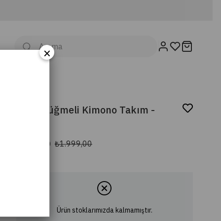
×
Sally Düğmeli Kimono Takım -
Mavi
₺749,00
₺1.999,00
Ürün stoklarımızda kalmamıştır.