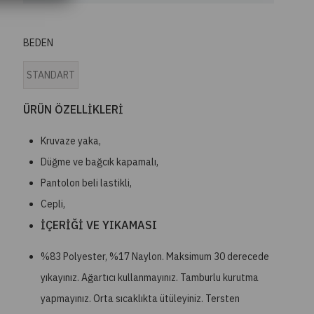
BEDEN
STANDART
ÜRÜN ÖZELLİKLERİ
Kruvaze yaka,
Düğme ve bağcık kapamalı,
Pantolon beli lastikli,
Cepli,
İ
ÇE
RİĞİ VE YIKAMASI
%83 Polyester, %17 Naylon. Maksimum 30 derecede
yıkayınız. Ağartıcı kullanmayınız. Tamburlu kurutma
yapmayınız. Orta sıcaklıkta ütüleyiniz. Tersten