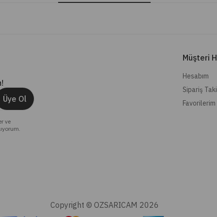
Müşteri H
Hesabım
!
Sipariş Tak
Üye Ol
Favorilerim
er ve
lıyorum.
Copyright © OZSARICAM 2026