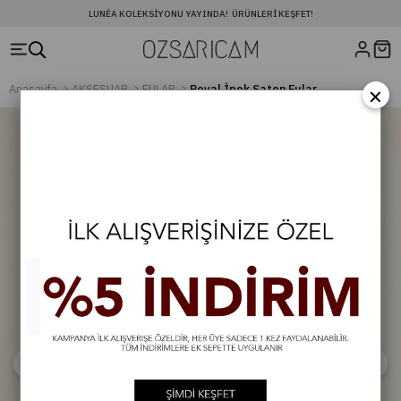
LUNÉA KOLEKSIYONU YAYINDA! ÜRÜNLERI KEŞFET!
×
Anasayfa
AKSESUAR
FULAR
Royal İpek Saten Fular