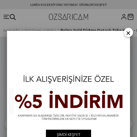
LUNÉA KOLEKSIYONU YAYINDA! ÜRÜNLERI KEŞFET!
×
Anasayfa
Üst Giyim
Hırka
Polina Gold Düğme Detaylı Triko Hırka -