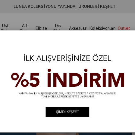
LUNÉA KOLEKSIYONU YAYINDA! ÜRÜNLERI KEŞFET!
Üst
Alt
Dış
Elbise
Aksesuar
Koleksiyonlar
Outlet
Giyim
Giyim
Giyim
İndigo mavi