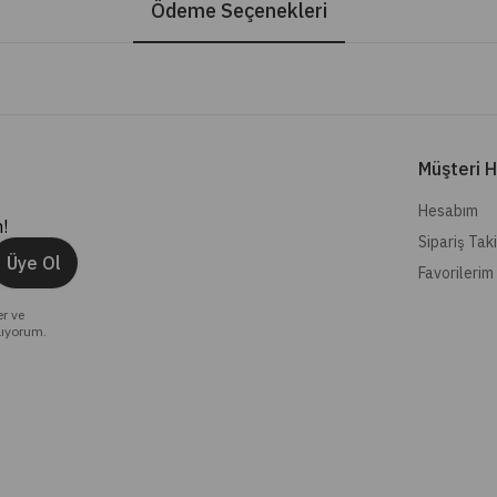
Ödeme Seçenekleri
Müşteri H
Hesabım
!
Sipariş Tak
Üye Ol
Favorilerim
er ve
lıyorum.