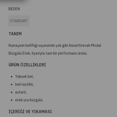
BEDEN
STANDART
TANIM
Kumaşının hafifliği sayesinde yok gibi hissettirecek Modal
Büzgülü Etek, fiyatıyla tam bir performans ürünü.
ÜRÜN ÖZELLİKLERİ
Yüksek bel,
beli lastikli,
astarlı,
etek ucu büzgülü.
İÇERİĞİ VE YIKAMASI