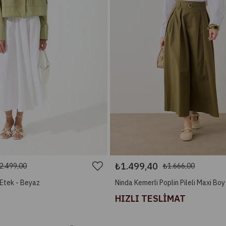
₺1.499,40
2.499,00
₺1.666,00
 Etek - Beyaz
Ninda Kemerli Poplin Pileli Maxi Boy 
HIZLI TESLİMAT