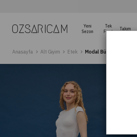
Yeni
Tek
Takım
Sezon
Fiyat
Anasayfa
Alt Giyim
Etek
Modal Büzgülü Etek - 