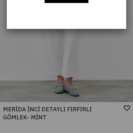
MERİDA İNCİ DETAYLI FIRFIRLI
GÖMLEK- MİNT