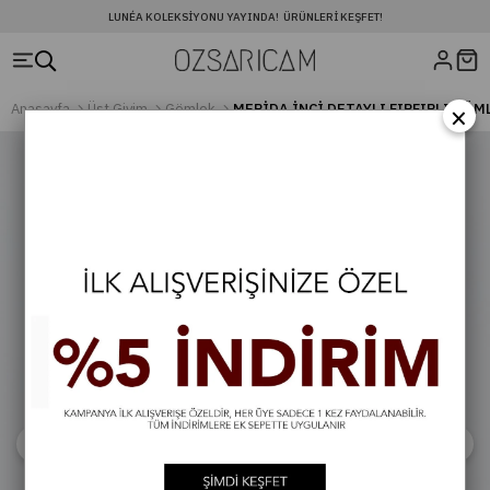
LUNÉA KOLEKSIYONU YAYINDA! ÜRÜNLERI KEŞFET!
×
Anasayfa
Üst Giyim
Gömlek
MERİDA İNCİ DETAYLI FIRFIRLI GÖM