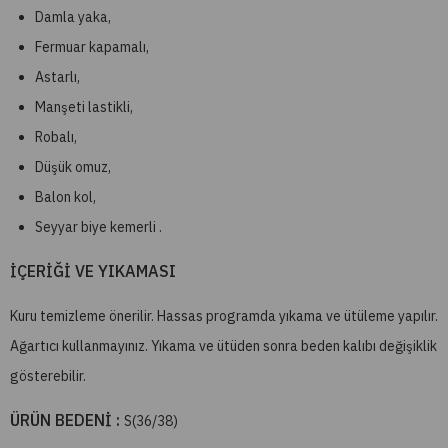
Damla yaka,
Fermuar kapamalı,
Astarlı,
Manşeti lastikli,
Robalı,
Düşük omuz,
Balon kol,
Seyyar biye kemerli .
İÇERİĞİ VE YIKAMASI
Kuru temizleme önerilir. Hassas programda yıkama ve ütüleme yapılır.
Ağartıcı kullanmayınız. Yıkama ve ütüden sonra beden kalıbı değişiklik
gösterebilir.
ÜRÜN BEDENİ :
S(36/38)