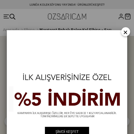
LUNÉA KOLEKSIYONU YAYINDA! ÜRÜNLERI KEŞFET!
×
Anasayfa
Elbise
Margaret Robalı Balon Kol Elbise - Sarı