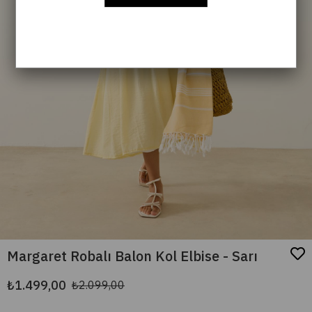
Margaret Robalı Balon Kol Elbise - Sarı
₺1.499,00
₺2.099,00