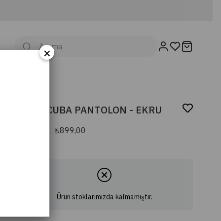
×
LİZA SCUBA PANTOLON - EKRU
₺800,11
₺899,00
Ürün stoklarımızda kalmamıştır.