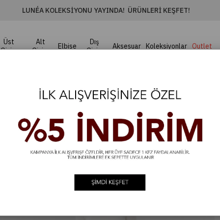
LUNÉA KOLEKSIYONU YAYINDA! ÜRÜNLERI KEŞFET!
Üst
Alt
Dış
Elbise
Aksesuar
Koleksiyonlar
Outlet
Giyim
Giyim
Giyim
OLON - EKRU