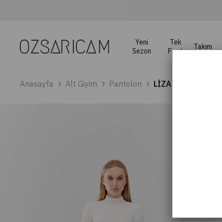
Yeni
Tek
Takım
Sezon
Fiyat
Anasayfa
Alt Giyim
Pantolon
LİZA SCUBA PANT