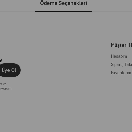
Ödeme Seçenekleri
Müşteri H
Hesabım
!
Sipariş Tak
Üye Ol
Favorilerim
er ve
lıyorum.