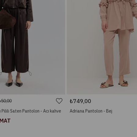
₺749,00
650,00
 Pilili Saten Pantolon - Acı kahve
Adriana Pantolon - Bej
İMAT