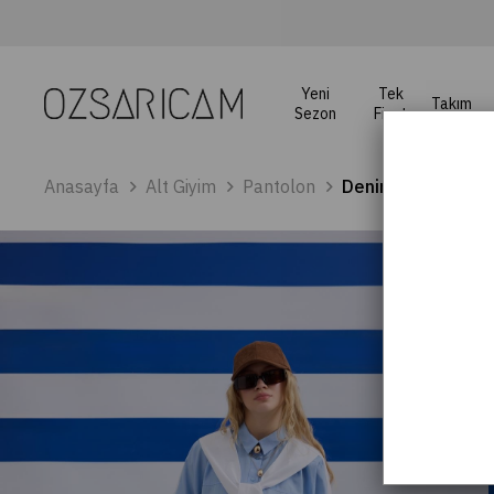
Yeni
Tek
Takım
Sezon
Fiyat
Anasayfa
Alt Giyim
Pantolon
Denim Palazzo Pan