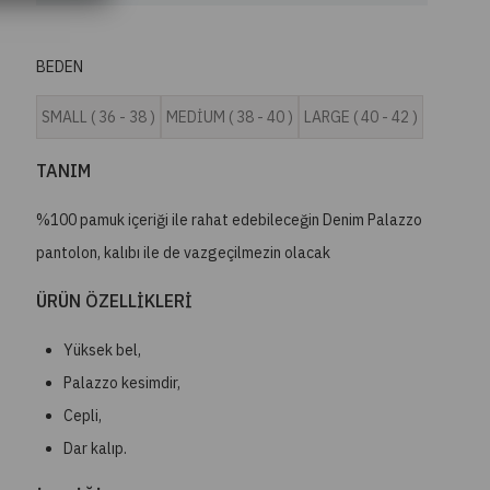
BEDEN
SMALL ( 36 - 38 )
MEDİUM ( 38 - 40 )
LARGE ( 40 - 42 )
TANIM
%100 pamuk içeriği ile rahat edebileceğin Denim Palazzo
pantolon, kalıbı ile de vazgeçilmezin olacak
ÜRÜN ÖZELLİKLERİ
Yüksek bel,
Palazzo kesimdir,
Cepli,
Dar kalıp.