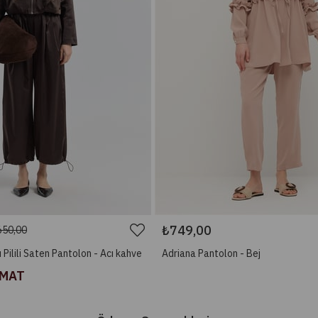
₺749,00
650,00
 Pilili Saten Pantolon - Acı kahve
Adriana Pantolon - Bej
İMAT