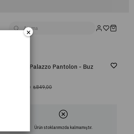
×
Denim Palazzo Pantolon - Buz
Mavi
₺764,00
₺849,00
Ürün stoklarımızda kalmamıştır.