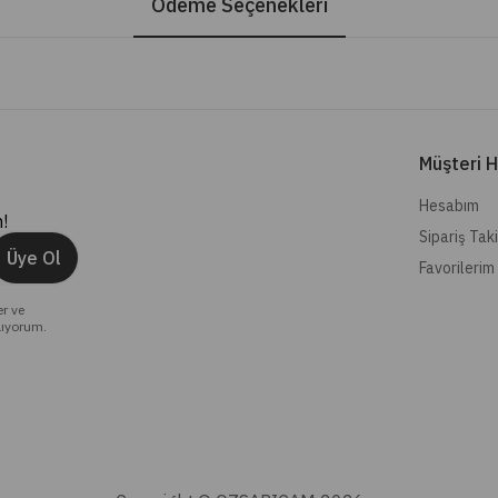
Ödeme Seçenekleri
Müşteri H
Hesabım
!
Sipariş Tak
Üye Ol
Favorilerim
er ve
lıyorum.