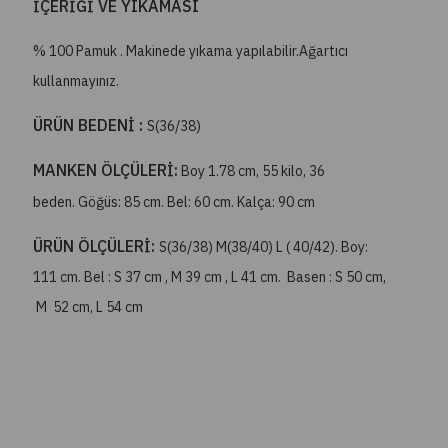
İÇERİĞİ VE YIKAMASI
% 100 Pamuk . Makinede yıkama yapılabilir.Ağartıcı
kullanmayınız.
ÜRÜN BEDENİ :
S(36/38)
MANKEN ÖLÇÜLERİ:
Boy 1.78 cm, 55 kilo, 36
beden. Göğüs: 85 cm. Bel: 60 cm. Kalça: 90 cm
ÜRÜN ÖLÇÜLERİ:
S(36/38) M(38/40) L ( 40/42). Boy:
111 cm. Bel : S 37 cm , M 39 cm , L 41 cm. Basen : S 50 cm,
M 52 cm, L 54 cm