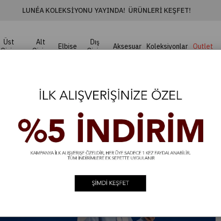
LUNÉA KOLEKSIYONU YAYINDA! ÜRÜNLERI KEŞFET!
Üst
Alt
Dış
Elbise
Aksesuar
Koleksiyonlar
Outlet
Giyim
Giyim
Giyim
tolon - Buz Mavi