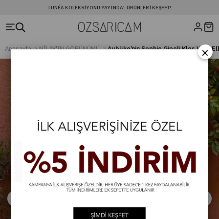
LUNÉA KOLEKSIYONU YAYINDA! ÜRÜNLERI KEŞFET!
×
Anasayfa
NİLAY'IN GÖRÜNÜMÜ
Aybüke’nin Sophie Gipeli Kloş Vual E