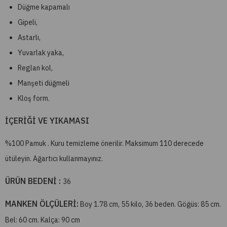
Düğme kapamalı
Gipeli,
Astarlı,
Yuvarlak yaka,
Reglan kol,
Manşeti düğmeli
Kloş form.
İÇERİĞİ VE YIKAMASI
%100 Pamuk . Kuru temizleme önerilir. Maksimum 110 derecede
ütüleyin. Ağartıcı kullanmayınız.
ÜRÜN BEDENİ :
36
MANKEN ÖLÇÜLERİ:
Boy 1.78 cm, 55 kilo, 36 beden. Göğüs: 85 cm.
Bel: 60 cm. Kalça: 90 cm