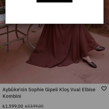
Aybüke’nin Sophie Gipeli Kloş Vual Elbise
Kombini
₺1.599,00
₺3.199,00