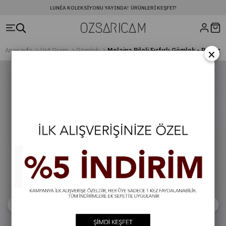
LUNÉA KOLEKSIYONU YAYINDA! ÜRÜNLERI KEŞFET!
×
Anasayfa
Üst Giyim
Gömlek
Melaina Pileli Fırfırlı Gömlek - Beyaz