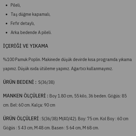
Pileli,
Taş düğme kapamalı,
Fırfır detaylı,
Arka bedende A pileli.
İÇERİĞİ VE YIKAMA
%100 Pamuk Poplin. Makinede düşük devirde kısa programda yıkama
yapınız. Düşük ısıda ütüleme yapınız. Ağartıcı kullanmayınız.
ÜRÜN BEDENİ :
S(36/38)
MANKEN ÖLÇÜLERİ :
Boy 1.80 cm, 55 kilo, 36 beden. Göğüs: 85
cm. Bel: 60 cm. Kalça: 90 cm
ÜRÜN ÖLÇÜLERİ
: S(36/38) M(40/42). Boy: 75 cm. Kol Boy : 60 cm
Göğüs : S 43 cm, M 48 cm. Basen : S 64 cm, M 68 cm.