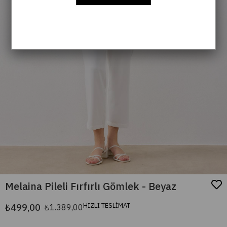
Melaina Pileli Fırfırlı Gömlek - Beyaz
HIZLI TESLİMAT
₺499,00
₺1.389,00