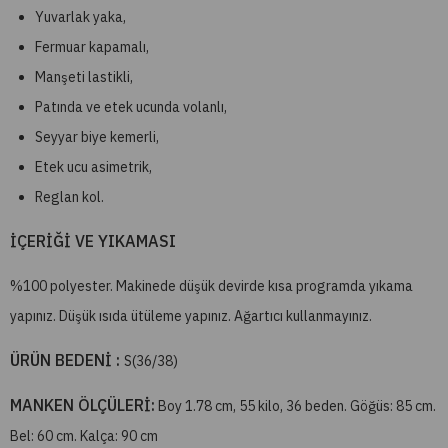
Yuvarlak yaka,
Fermuar kapamalı,
Manşeti lastikli,
Patında ve etek ucunda volanlı,
Seyyar biye kemerli,
Etek ucu asimetrik,
Reglan kol.
İÇERİĞİ VE YIKAMASI
%100 polyester. Makinede düşük devirde kısa programda yıkama
yapınız. Düşük ısıda ütüleme yapınız. Ağartıcı kullanmayınız.
ÜRÜN BEDENİ :
S(36/38)
MANKEN ÖLÇÜLERİ:
Boy 1.78 cm, 55 kilo, 36 beden. Göğüs: 85 cm.
Bel: 60 cm. Kalça: 90 cm