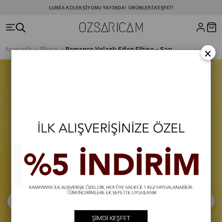
LUNÉA KOLEKSIYONU YAYINDA! ÜRÜNLERI KEŞFET!
×
Anasayfa
Elbise
Romance Volanlı Şifon Elbise - Sarı