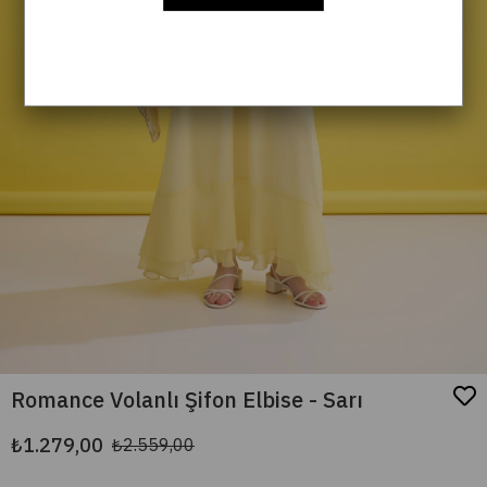
Romance Volanlı Şifon Elbise - Sarı
₺1.279,00
₺2.559,00