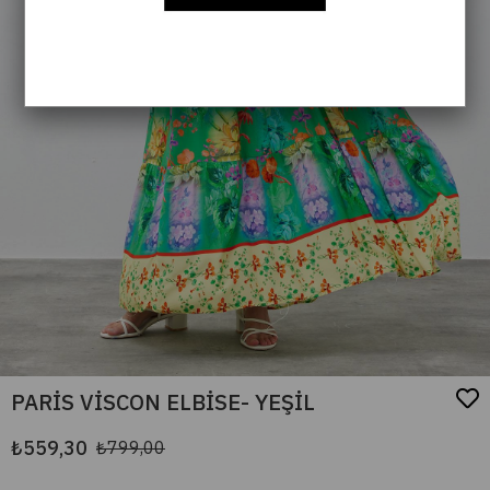
PARİS VİSCON ELBİSE- YEŞİL
₺559,30
₺799,00