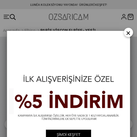
LUNÉA KOLEKSIYONU YAYINDA! ÜRÜNLERI KEŞFET!
×
Anasayfa
Elbise
PARİS VİSCON ELBİSE- YEŞİL