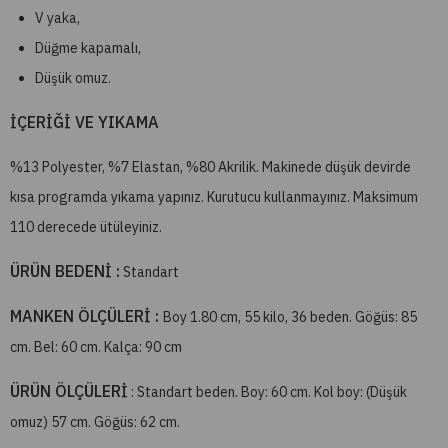
V yaka,
Düğme kapamalı,
Düşük omuz.
İÇERİĞİ VE YIKAMA
%13 Polyester, %7 Elastan, %80 Akrilik. Makinede düşük devirde
kısa programda yıkama yapınız. Kurutucu kullanmayınız. Maksimum
110 derecede ütüleyiniz.
ÜRÜN BEDENİ :
Standart
MANKEN ÖLÇÜLERİ :
Boy 1.80 cm, 55 kilo, 36 beden. Göğüs: 85
cm. Bel: 60 cm. Kalça: 90 cm
ÜRÜN ÖLÇÜLERİ
: Standart beden. Boy: 60 cm. Kol boy: (Düşük
omuz) 57 cm. Göğüs: 62 cm.