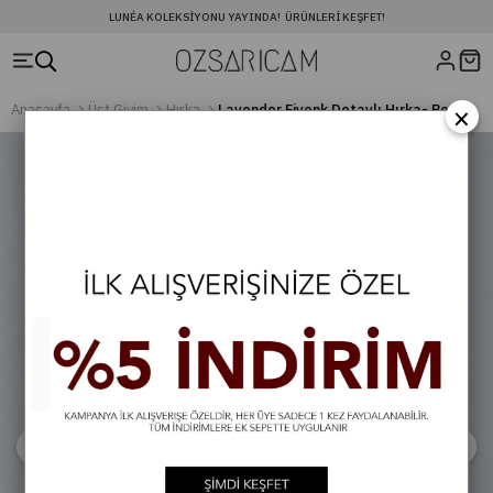
LUNÉA KOLEKSIYONU YAYINDA! ÜRÜNLERI KEŞFET!
×
Anasayfa
Üst Giyim
Hırka
Lavender Fiyonk Detaylı Hırka- Beyaz