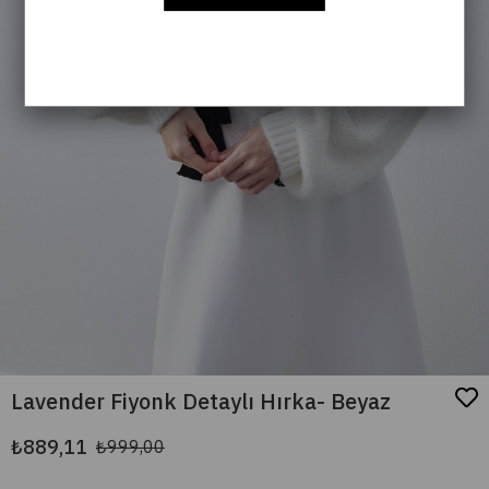
Lavender Fiyonk Detaylı Hırka- Beyaz
₺889,11
₺999,00